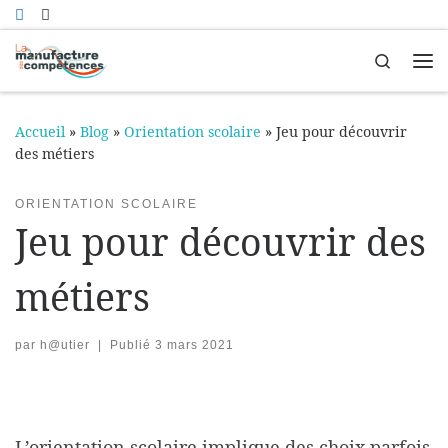
Passer au contenu
Search
Me
Accueil
»
Blog
»
Orientation scolaire
»
Jeu pour découvrir
des métiers
ORIENTATION SCOLAIRE
Jeu pour découvrir des
métiers
par
h@utier
|
Publié
3 mars 2021
L’orientation scolaire implique des choix parfois