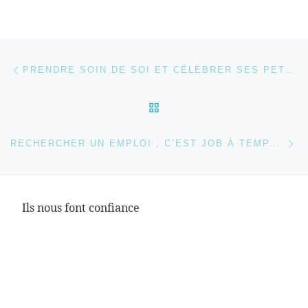
Parcourir les articles
Article précédent
PRENDRE SOIN DE SOI ET CÉLÉBRER SES PETITES ET GRANDES VICTOIRES
RETOUR À LA LISTE DES
Ar
RECHERCHER UN EMPLOI , C’EST JOB À TEMPS PLEIN
Ils nous font confiance