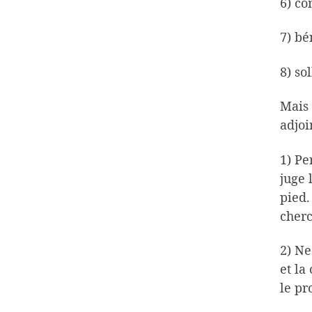
6) co
7) bé
8) so
Mais 
adjoi
1) Pe
juge 
pied.
cherc
2) Ne
et la
le pr