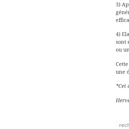
3) Ap
génér
effic
4) El
sont 
ou un
Cette
une d
*Cet 
Herv
rec