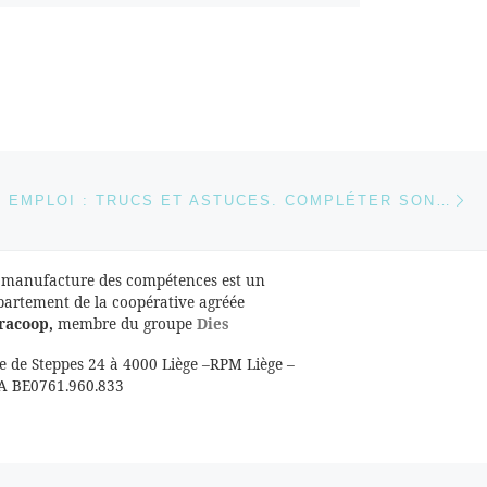
l’emploi ? Vous êtes en
repositionnement
professionnel ?
Ces situations peuvent se
transformer en traversée
du désert : moins de
relations sociales, prise
de distance par rapport à
Ar
un environnement
 ARTICLES
RECHERCHE EMPLOI : TRUCS ET ASTUCES. COMPLÉTER SON « PROFIL » SUR UN SITE DE RECHERCHE D’EMPLOI
professionnel, fatigue liée
au doute,
découragement…
 manufacture des compétences est un
partement de la coopérative agréée
racoop,
membre du groupe
Dies
e de Steppes 24 à 4000 Liège –RPM Liège –
A BE0761.960.833