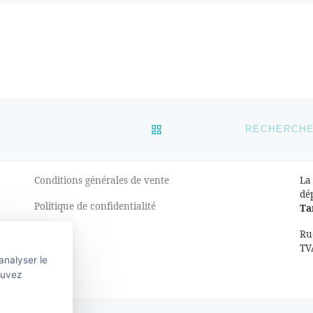
est important de
continuer à se former.
Que vous soyez au travail
ou en recherche […]
RETOUR À LA LISTE DES
Conditions générales de vente
La
dé
Politique de confidentialité
Ta
Ru
TV
analyser le
ouvez