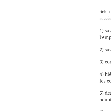
Selon 
succès
1) sa
l’emp
2) sa
3) co
4) hi
les c
5) dé
adapt