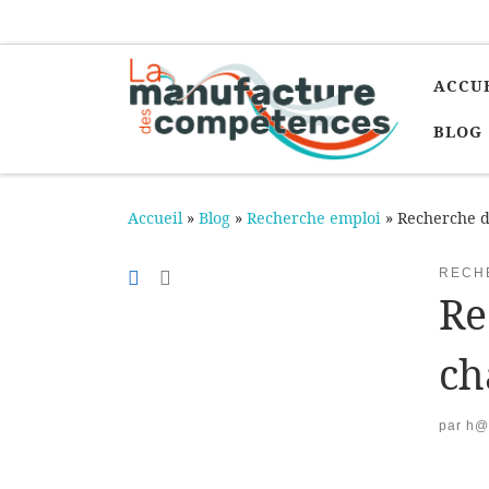
Passer au contenu
ACCU
BLOG
Accueil
»
Blog
»
Recherche emploi
»
Recherche d
RECH
Re
ch
par
h@