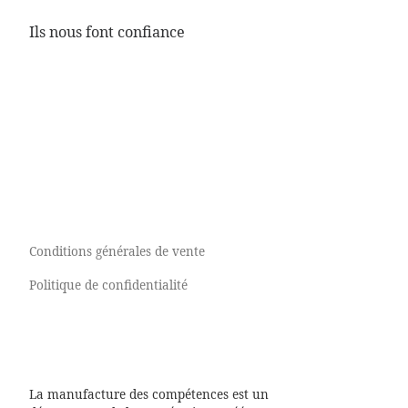
l'emploi
Job
Ils nous font confiance
crafting
LIRE PLUS
MBTI
Mettez de la couleur
dans votre job !
Conditions générales de vente
LIRE PLUS
LIRE PLUS
Politique de confidentialité
Orientatio
La manufacture des compétences est un