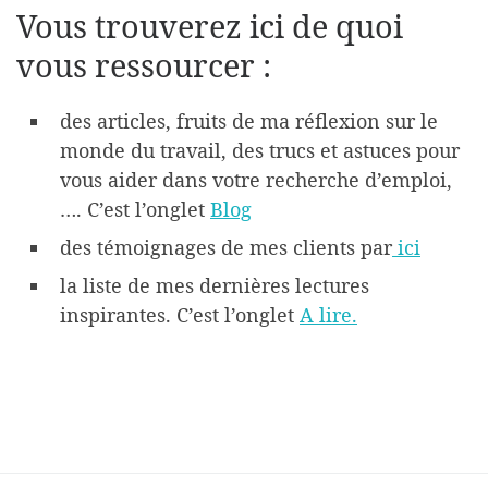
Vous trouverez ici de quoi
compétenc
es
vous ressourcer :
Gérer la
des articles, fruits de ma réflexion sur le
es
monde du travail, des trucs et astuces pour
fin de sa
vous aider dans votre recherche d’emploi,
LIRE PLUS
…. C’est l’onglet
Blog
des témoignages de mes clients par
ici
carrière
L'art de tisser les
Recherche
la liste de mes dernières lectures
compétences
inspirantes. C’est l’onglet
A lire.
r de
LIRE PLUS
LIRE PLUS