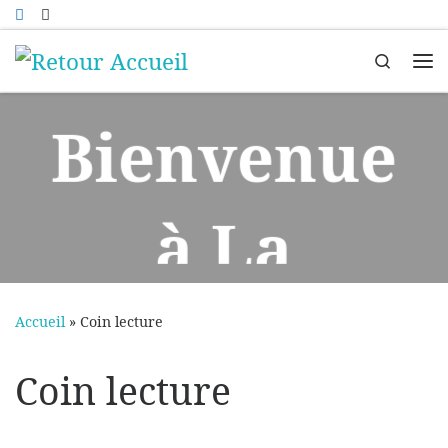
Passer au contenu
Search
Me
Bienvenue
à La
manufactu
Bilan de
Accueil
»
Coin lecture
Coin lecture
re des
compétenc