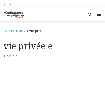
Passer au contenu
Search
Me
Accueil
»
Blog
»
vie privée e
vie privée e
1 article