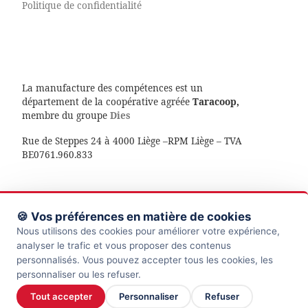
Politique de confidentialité
La manufacture des compétences est un
département de la coopérative agréée
Taracoop,
membre du groupe
Dies
Rue de Steppes 24 à 4000 Liège –RPM Liège – TVA
BE0761.960.833
🍪 Vos préférences en matière de cookies
© 2026
La manufacture des compétences
– Tous droits
Nous utilisons des cookies pour améliorer votre expérience,
réservés
analyser le trafic et vous proposer des contenus
personnalisés. Vous pouvez accepter tous les cookies, les
Propulsé par
WP
– Réalisé avec the
Thème Customizr
personnaliser ou les refuser.
Tout accepter
Personnaliser
Refuser