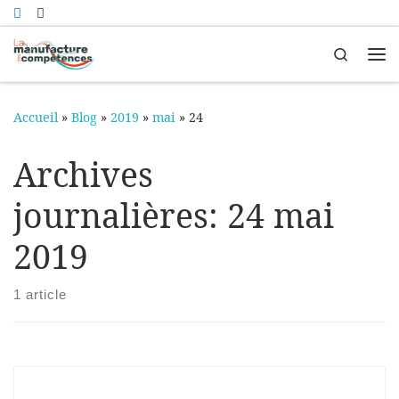
Passer au contenu
Search
Me
Accueil
»
Blog
»
2019
»
mai
»
24
Archives
journalières:
24 mai
2019
1 article