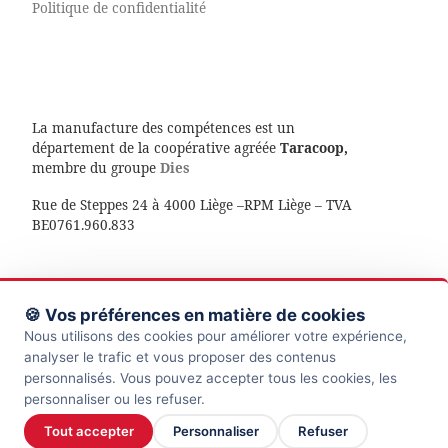
Politique de confidentialité
La manufacture des compétences est un
département de la coopérative agréée
Taracoop,
membre du groupe
Dies
Rue de Steppes 24 à 4000 Liège –RPM Liège – TVA
BE0761.960.833
🍪 Vos préférences en matière de cookies
© 2026
La manufacture des compétences
– Tous droits
Nous utilisons des cookies pour améliorer votre expérience,
réservés
analyser le trafic et vous proposer des contenus
personnalisés. Vous pouvez accepter tous les cookies, les
Propulsé par
WP
– Réalisé avec the
Thème Customizr
personnaliser ou les refuser.
Tout accepter
Personnaliser
Refuser