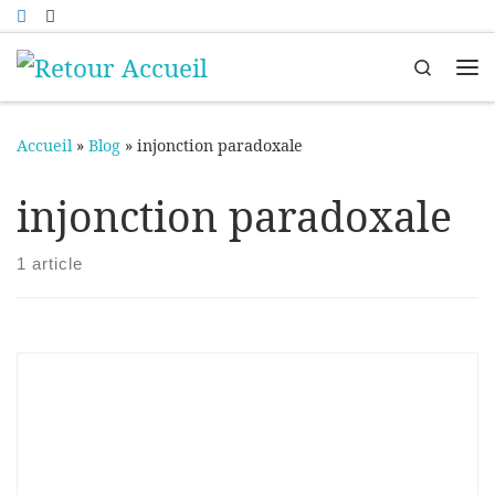
Passer au contenu
Search
Me
Accueil
»
Blog
»
injonction paradoxale
injonction paradoxale
1 article