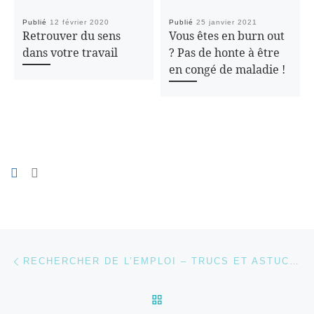
Publié
12 février 2020
Publié
25 janvier 2021
Retrouver du sens
Vous êtes en burn out
dans votre travail
? Pas de honte à être
en congé de maladie !
Parcourir les articles
Article précédent
RECHERCHER DE L’EMPLOI – TRUCS ET ASTUCES : UNE LIGNE GRAPHIQUE AGRÉABLE
RETOUR À LA LISTE DES