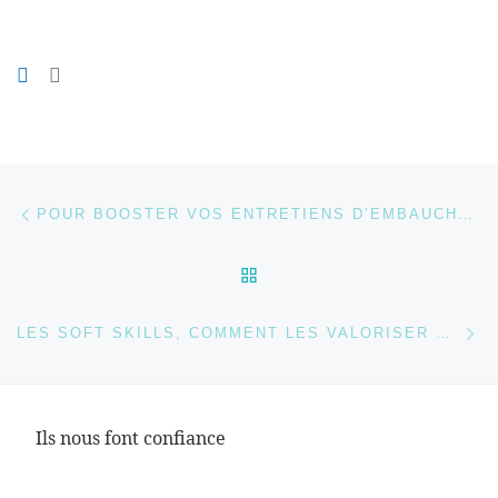
Parcourir les articles
Article précédent
POUR BOOSTER VOS ENTRETIENS D’EMBAUCHE, UTILISEZ LA MÉTHODE STAR !
RETOUR À LA LISTE DES
Ar
LES SOFT SKILLS, COMMENT LES VALORISER DANS UN DOSSIER DE CANDIDATURE ?
Ils nous font confiance