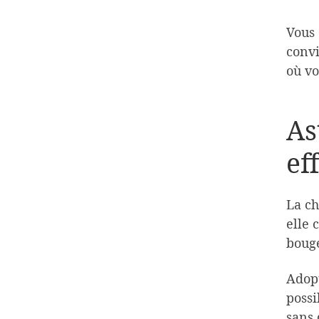
Vous 
convi
où vo
As
eff
La ch
elle 
bouge
Adopt
possi
sans 