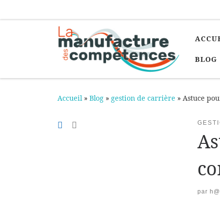
Passer au contenu
ACCU
BLOG
Accueil
»
Blog
»
gestion de carrière
»
Astuce pou
GEST
As
co
par
h@