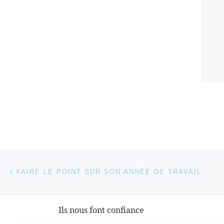
Parcourir les articles
Article précédent
FAIRE LE POINT SUR SON ANNÉE DE TRAVAIL
Ils nous font confiance