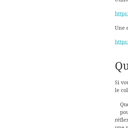
http
Une e
http
Qu
Si vo
le co
Que
pou
réfle
une r