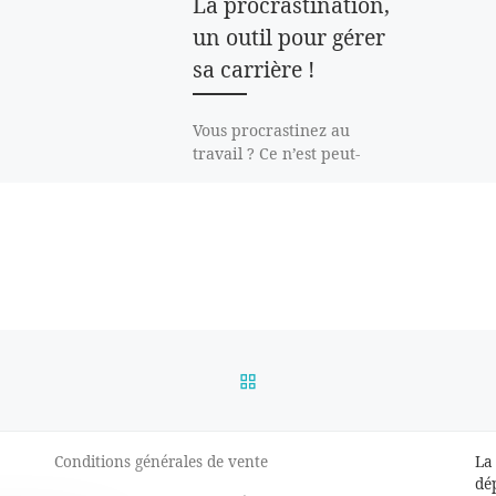
La procrastination,
un outil pour gérer
sa carrière !
Vous procrastinez au
travail ? Ce n’est peut-
être pas si grave que
cela ! La procrastination
peut être un outil pour
mieux gérer votre […]
RETOUR À LA LISTE DES
Conditions générales de vente
La
dé