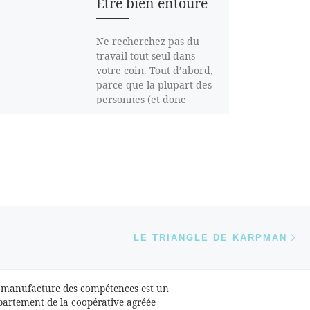
Être bien entouré
Ne recherchez pas du
travail tout seul dans
votre coin. Tout d’abord,
parce que la plupart des
personnes (et donc
probablement vous) […]
Ar
 ARTICLES
LE TRIANGLE DE KARPMAN
 manufacture des compétences est un
partement de la coopérative agréée