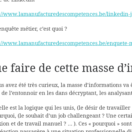
s://www.lamanufacturedescompetences.be/linkedin-j
nquête métier, c’est quoi ?
s://www.lamanufacturedescompetences.be/enquete-m
e faire de cette masse d’
us avez été très curieux, la masse d’informations va 
l de l’entonnoir en les dans décryptant, les analysant
lle est la logique qui les unis, (le désir de travaille
rquoi, (le souhait d’un job challengeant ? Une cert
xion et de travail manuel ? … ). Ces « pourquoi » sont-
éaction passagère à une situation professionnelle dif