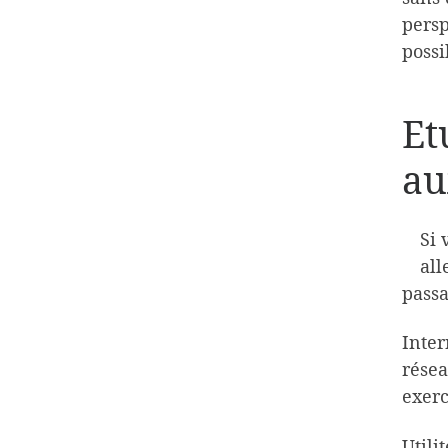
persp
possi
Et
au
Si 
all
passa
Inter
résea
exerc
Utili