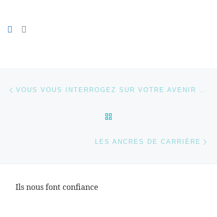
Parcourir les articles
Article précédent
VOUS VOUS INTERROGEZ SUR VOTRE AVENIR PROFESSIONNEL ? LE BILAN DE COMPÉTENCES EST-IL LE MOYEN POUR POSER LES BASES DE VOTRE RECONVERSION ?
RETOUR À LA LISTE DES
Ar
LES ANCRES DE CARRIÈRE
Ils nous font confiance