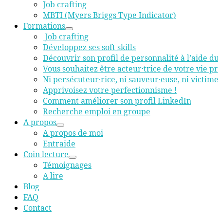
Job crafting
MBTI (Myers Briggs Type Indicator)
Formations
Job crafting
Développez ses soft skills
Découvrir son profil de personnalité à l’aide 
Vous souhaitez être acteur·trice de votre vie pr
Ni persécuteur·rice, ni sauveur·euse, ni victim
Apprivoisez votre perfectionnisme !
Comment améliorer son profil LinkedIn
Recherche emploi en groupe
A propos
A propos de moi
Entraide
Coin lecture
Témoignages
A lire
Blog
FAQ
Contact