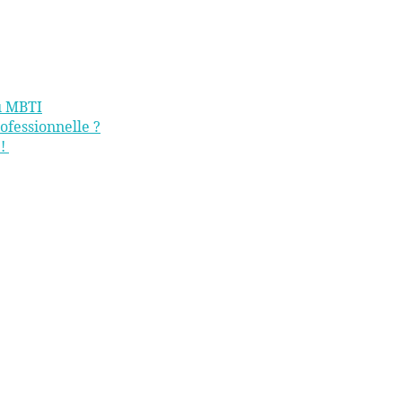
du MBTI
ofessionnelle ?
e!