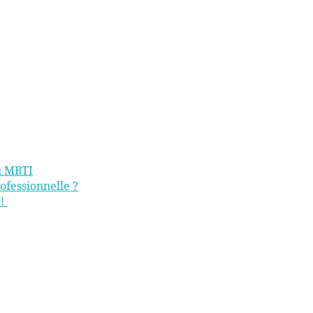
du MBTI
ofessionnelle ?
e!